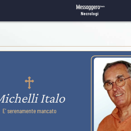
Necrologi
ichelli Italo
E’ serenamente mancato