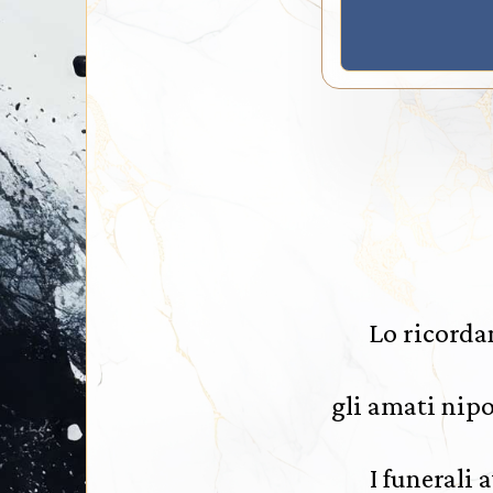
Lo ricordan
gli amati nipo
I funerali