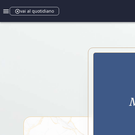
vai al quotidiano
M