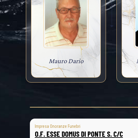
Mauro Dario
Impresa Onoranze Funebri
O.F. ESSE DOMUS DI PONTE S. C/C