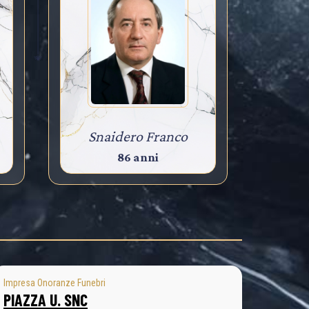
Snaidero Franco
86 anni
Impresa Onoranze Funebri
PIAZZA U. SNC