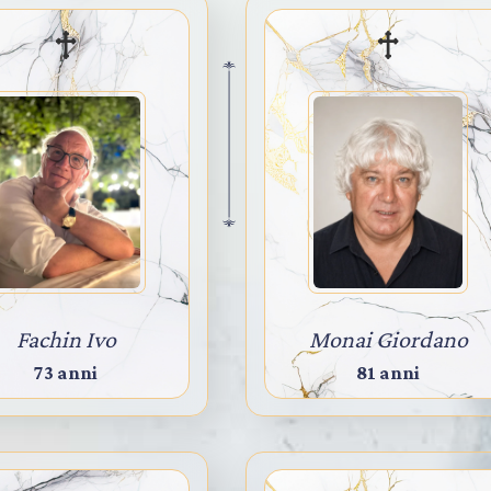
Fachin Ivo
Monai Giordano
73 anni
81 anni
geometra