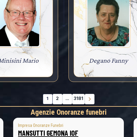
Minisini Mario
Degano Fanny
1
2
...
3181
Agenzie Onoranze funebri
Impresa Onoranze Funebri
MANSUTTI GEMONA IOF