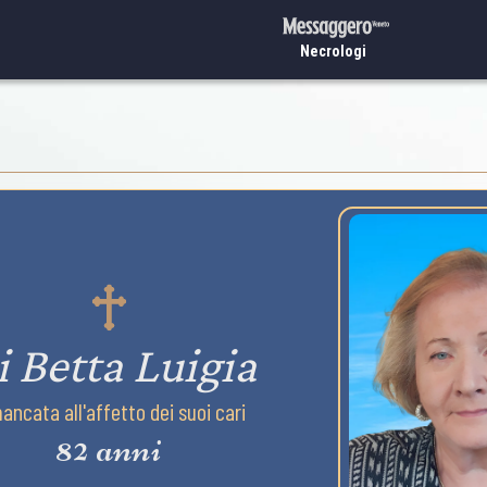
Necrologi
i Betta Luigia
ancata all'affetto dei suoi cari
82 anni