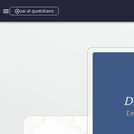
vai al quotidiano
D
È m