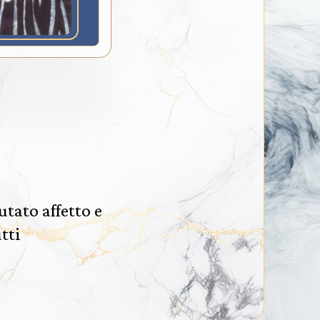
tato affetto e
utti