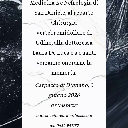
Medicina 2 e Nefrologia di
San Daniele, al reparto
Chirurgia
Vertebromidollare di
Udine, alla dottoressa
Laura De Luca e a quanti
vorranno onorarne la
memoria.
Carpacco di Dignano, 3
giugno 2026
OF NARDUZZI
onoranzefunebrinarduzzi.com
tel. 0432 957157