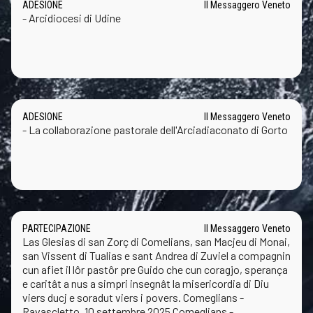
ADESIONE
Il Messaggero Veneto
- Arcidiocesi di Udine
ADESIONE
Il Messaggero Veneto
- La collaborazione pastorale dell'Arciadiaconato di Gorto
PARTECIPAZIONE
Il Messaggero Veneto
Las Glesias di san Zorç di Comelians, san Macjeu di Monai,
san Vissent di Tualias e sant Andrea di Zuviel a compagnin
cun afiet il lôr pastôr pre Guido che cun coragjo, sperança
e caritât a nus a simpri insegnât la misericordia di Diu
viers ducj e soradut viers i povers. Comeglians -
Ravascletto, 10 settembre 2025 Comeglians -