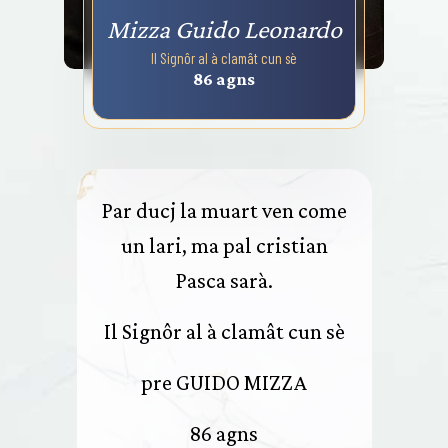
Mizza Guido Leonardo
Il Signôr al à clamât cun sè
86 agns
Par ducj la muart ven come
un lari, ma pal cristian
Pasca sarà.
Il Signôr al à clamât cun sè
pre GUIDO MIZZA
86 agns