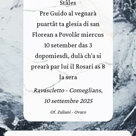
Stâles
Pre Guido al vegnarà
puartât ta glesia di san
Florean a Povolâr miercus
10 setember das 3
dopomiesdì, dulà ch'a si
prearà par lui il Rosari as 8
la sera
Ravascletto - Comeglians,
10 settembre 2025
Of. Zuliani - Ovaro