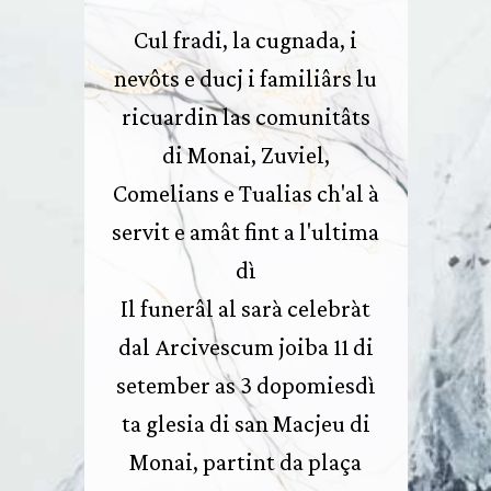
Cul fradi, la cugnada, i
nevôts e ducj i familiârs lu
ricuardin las comunitâts
di Monai, Zuviel,
Comelians e Tualias ch'al à
servit e amât fint a l'ultima
dì
Il funerâl al sarà celebràt
dal Arcivescum joiba 11 di
setember as 3 dopomiesdì
ta glesia di san Macjeu di
Monai, partint da plaça