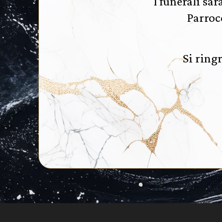
I funerali sar
Parroc
Si ring