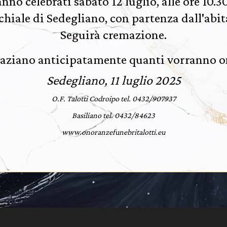
anno celebrati sabato 12 luglio, alle ore 10.3
chiale di Sedegliano, con partenza dall'abit
Seguirà cremazione.
raziano anticipatamente quanti vorranno o
Sedegliano, 11 luglio 2025
O.F. Talotti Codroipo tel. 0432/907937
Basiliano tel. 0432/84623
www.onoranzefunebritalotti.eu