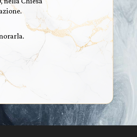
0, nella Chiesa
azione.
norarla.