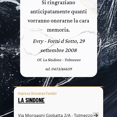
Si ringraziano
anticipatamente quanti
vorranno onorarne la cara
memoria.
Evry - Forni d Sotto, 29
settembre 2008
Of. La Sindone - Tolmezzo
tel. 0433/466119
Impresa Onoranze Funebri
LA SINDONE
Via Morgagni Giobatta 2/A - Tolmezzo