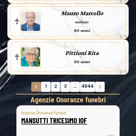
Mauro Marcello
notaio
86 anni
Pittioni Rita
96 anni
1
2
3
...
4944
Agenzie Onoranze funebri
Impresa Onoranze Funebri
MANSUTTI TRICESIMO IOF