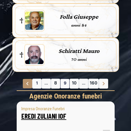
Folla Giuseppe
anni 84
Schiratti Mauro
70 anni
1
...
8
9
10
...
160
Agenzie Onoranze funebri
Impresa Onoranze Funebri
EREDI ZULIANI IOF