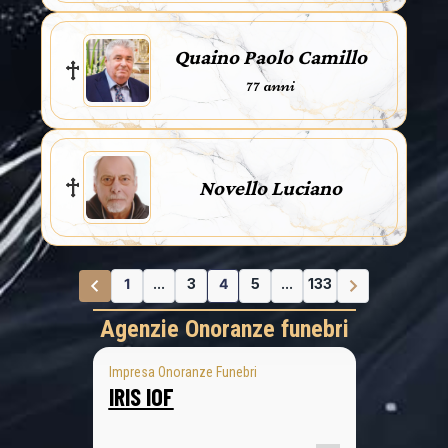
Quaino Paolo Camillo
77 anni
Novello Luciano
1
...
3
4
5
...
133
Agenzie Onoranze funebri
Impresa Onoranze Funebri
IRIS IOF