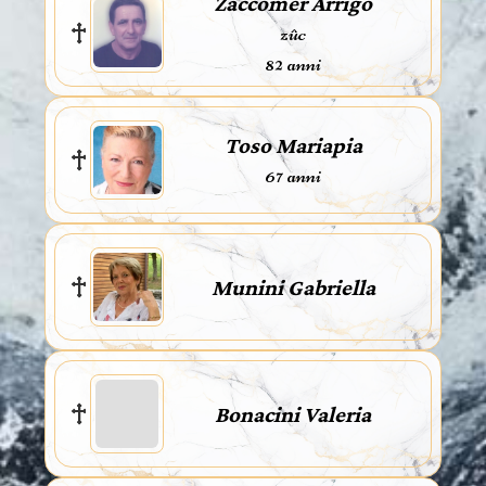
Zaccomer Arrigo
zûc
82 anni
Toso Mariapia
67 anni
Munini Gabriella
Bonacini Valeria