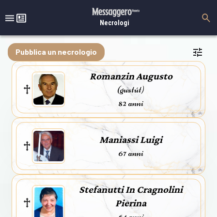
Necrologi
Pubblica un necrologio
Romanzin Augusto
(gustút)
82 anni
Maniassi Luigi
67 anni
Stefanutti In Cragnolini
Pierina
64 anni