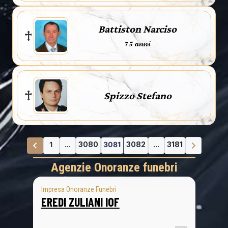
Battiston Narciso
75 anni
Spizzo Stefano
1
...
3080
3081
3082
...
3181
Agenzie Onoranze funebri
Impresa Onoranze Funebri
EREDI ZULIANI IOF