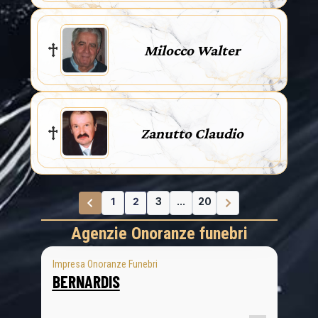
Milocco Walter
Zanutto Claudio
1
2
3
...
20
Agenzie Onoranze funebri
Impresa Onoranze Funebri
BERNARDIS