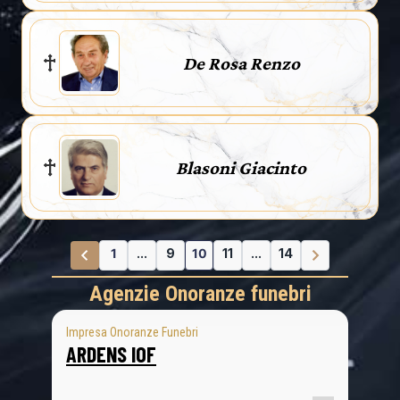
De Rosa Renzo
Blasoni Giacinto
1
...
9
10
11
...
14
Agenzie Onoranze funebri
Impresa Onoranze Funebri
ARDENS IOF